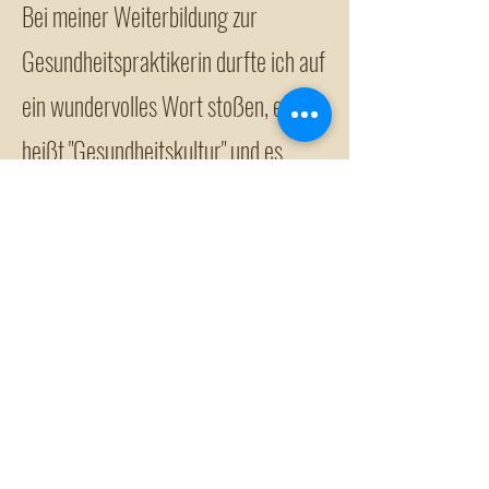
Bei meiner Weiterbildung zur
Gesundheitspraktikerin durfte ich auf
ein wundervolles Wort stoßen, es
heißt "Gesundheitskultur" und es
bedeutet, sich mit seiner Gesundheit
und nicht erst mit der Krankheit zu
beschäftigen, auf sich Acht geben,
sich seiner Selbstheilungskräfte und
mentalen Kräfte bewusst sein, die
unserem Körper schon immer inne
wohnen! Ich begleite dich auf deiner